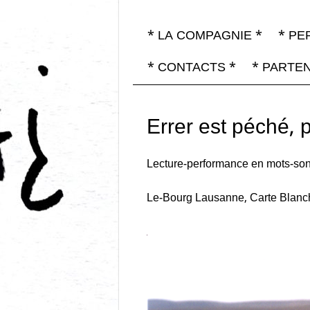
Menu ☰
Compagnies
* LA COMPAGNIE *
* PE
Passer directement a
Bonsoir l
d'arts
vivants,
* CONTACTS *
* PARTEN
mais pas
que
Compagni
Errer est péché, 
Lecture-performance en mots-so
Le-Bourg Lausanne, Carte Blanch