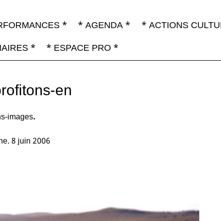
RFORMANCES *
* AGENDA *
* ACTIONS CULTU
u contenu
a
AIRES *
* ESPACE PRO *
e
profitons-en
ns-images
.
e. 8 juin 2006