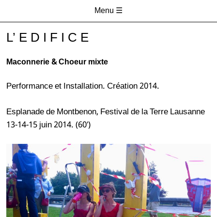
Compagnies
Menu ☰
Bonsoir la
d'arts
Passer directement au contenu
L’ E D I F I C E
vivants,
Compagnie
mais pas
que
Maconnerie & Choeur mixte
Performance et Installation. Création 2014.
Esplanade de Montbenon, Festival de la Terre Lausanne
13-14-15 juin 2014. (60′)